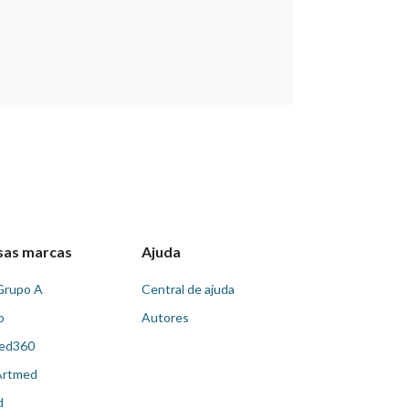
sas marcas
Ajuda
Grupo A
Central de ajuda
o
Autores
ed360
Artmed
d