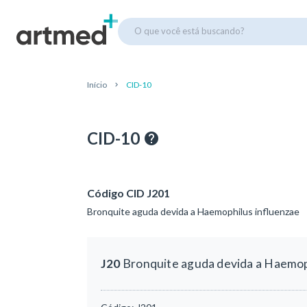
O que você está buscando?
Início
CID-10
CID-10
Código CID J201
Bronquite aguda devida a Haemophilus influenzae
J20
Bronquite aguda devida a Haemop