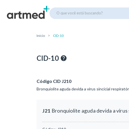
O que você está buscando?
Início
CID-10
CID-10
Código CID J210
Bronquiolite aguda devida a vírus sincicial respiratór
J21
Bronquiolite aguda devida a vírus s