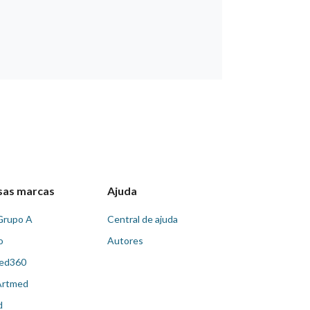
sas marcas
Ajuda
Grupo A
Central de ajuda
o
Autores
ed360
Artmed
d