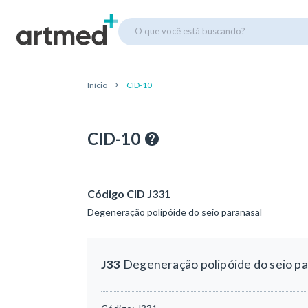
O que você está buscando?
Início
CID-10
CID-10
Código CID J331
Degeneração polipóide do seio paranasal
J33
Degeneração polipóide do seio pa