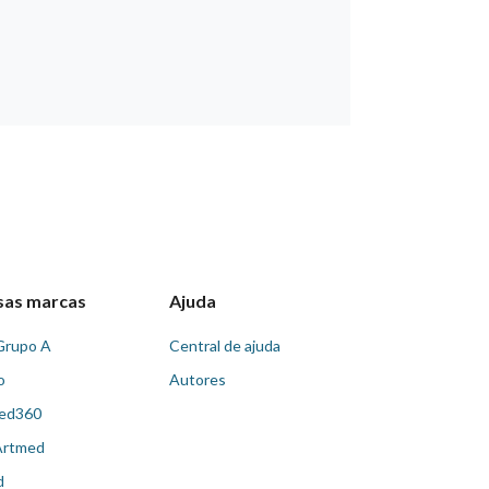
sas marcas
Ajuda
Grupo A
Central de ajuda
o
Autores
ed360
Artmed
d