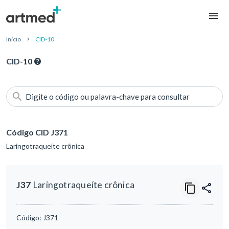
Início
CID-10
CID-10
Digite o código ou palavra-chave para consultar
Código CID J371
Laringotraqueíte crônica
J37
Laringotraqueíte crônica
Código:
J371