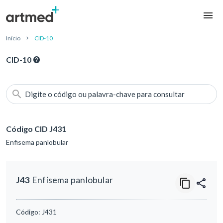
Início
CID-10
CID-10
Digite o código ou palavra-chave para consultar
Código CID J431
Enfisema panlobular
J43
Enfisema panlobular
Código:
J431