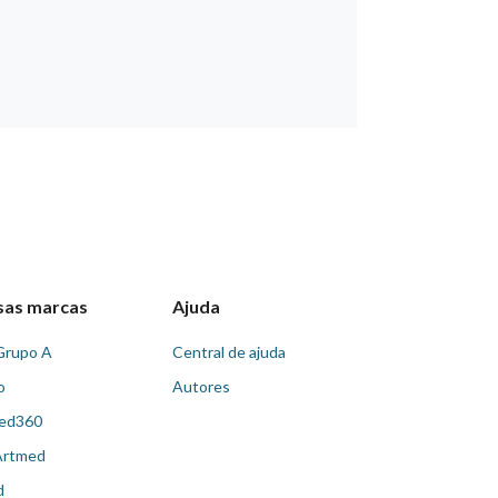
sas marcas
Ajuda
Grupo A
Central de ajuda
o
Autores
ed360
Artmed
d