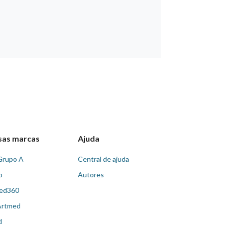
sas marcas
Ajuda
Grupo A
Central de ajuda
o
Autores
ed360
Artmed
d