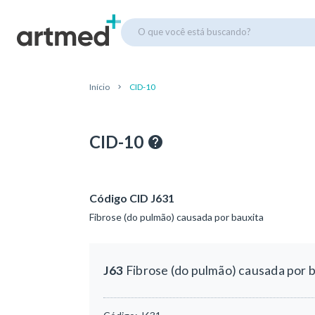
O que você está buscando?
Início
CID-10
CID-10
Código CID J631
Fibrose (do pulmão) causada por bauxita
J63
Fibrose (do pulmão) causada por 