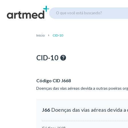
O que você está buscando?
Início
CID-10
CID-10
Código CID J668
Doenças das vias aéreas devida a outras poeiras or
J66
Doenças das vias aéreas devida a 