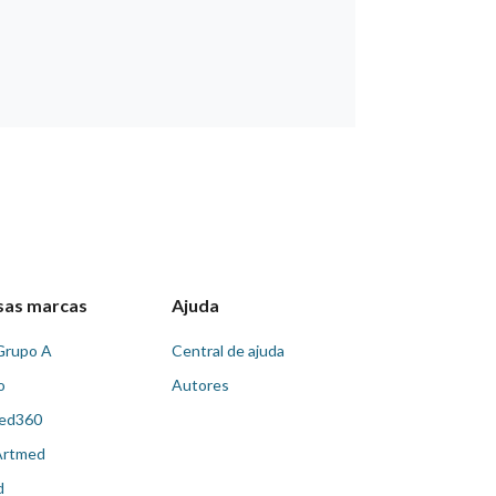
sas marcas
Ajuda
Grupo A
Central de ajuda
o
Autores
ed360
Artmed
d