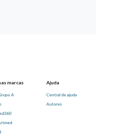
sas marcas
Ajuda
Grupo A
Central de ajuda
o
Autores
ed360
Artmed
d