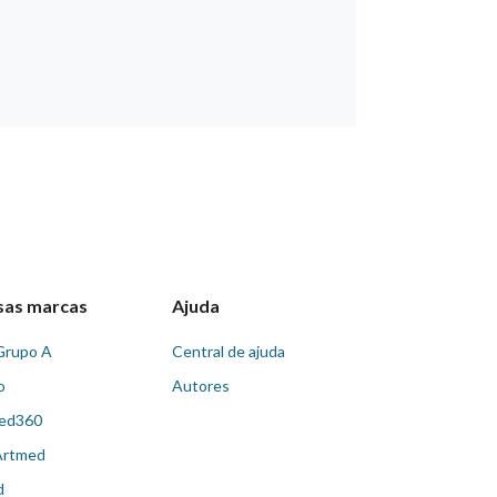
sas marcas
Ajuda
Grupo A
Central de ajuda
o
Autores
ed360
Artmed
d