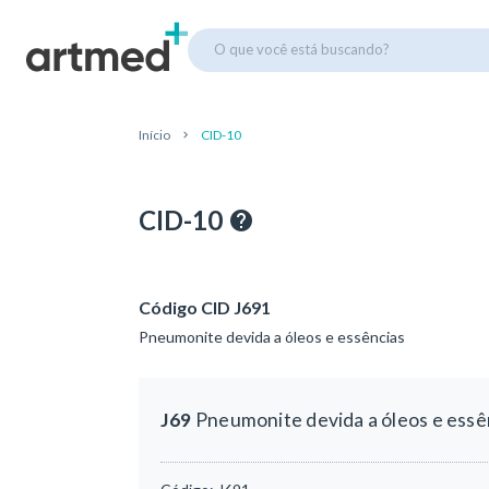
O que você está buscando?
Início
CID-10
CID-10
Código CID J691
Pneumonite devida a óleos e essências
J69
Pneumonite devida a óleos e essê