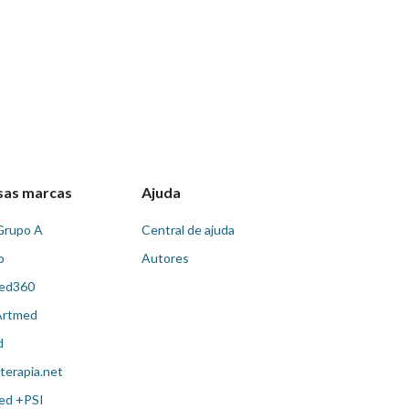
sas marcas
Ajuda
Grupo A
Central de ajuda
o
Autores
ed360
Artmed
d
terapia.net
ed +PSI