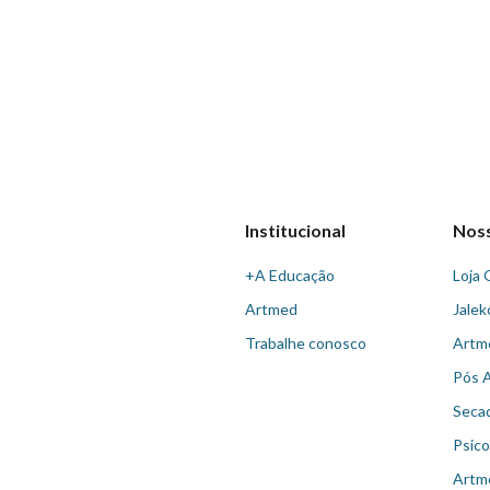
Institucional
Nos
+A Educação
Loja 
Artmed
Jalek
Trabalhe conosco
Artm
Pós 
Seca
Psico
Artm