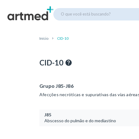
O que você está buscando?
Início
CID-10
CID-10
Grupo J85-J86
Afecções necróticas e supurativas das vias aéreas
J85
Abscesso do pulmão e do mediastino