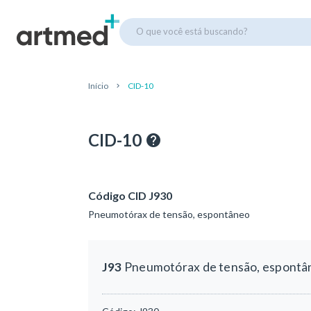
O que você está buscando?
Início
CID-10
CID-10
Código CID J930
Pneumotórax de tensão, espontâneo
J93
Pneumotórax de tensão, espontâ