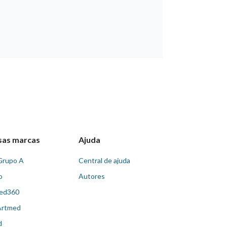
sas marcas
Ajuda
Grupo A
Central de ajuda
o
Autores
ed360
Artmed
d