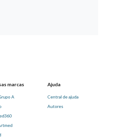
sas marcas
Ajuda
Grupo A
Central de ajuda
o
Autores
ed360
Artmed
d