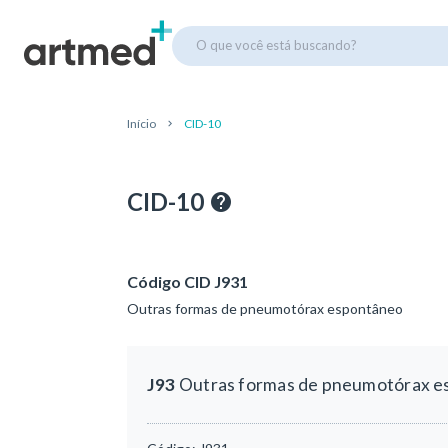
O que você está buscando?
Início
CID-10
CID-10
Código CID J931
Outras formas de pneumotórax espontâneo
J93
Outras formas de pneumotórax e