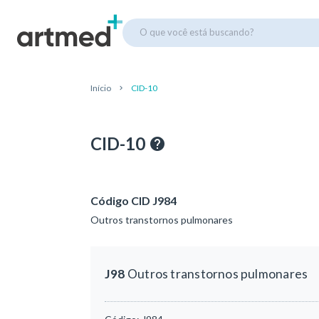
O que você está buscando?
Início
CID-10
CID-10
Código CID J984
Outros transtornos pulmonares
J98
Outros transtornos pulmonares