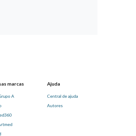
sas marcas
Ajuda
Grupo A
Central de ajuda
o
Autores
ed360
Artmed
d