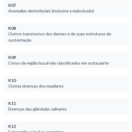
K07
Anomalias dentofaciais (inclusive a maloclusão)
K08
Outros transtornos dos dentes e de suas estruturas de
sustentação
K09
Cistos da região bucal não classificados em outra parte
K10
Outras doenças dos maxilares
K11
Doenças das glândulas salivares
K12
Estomatite e lesões correlatas