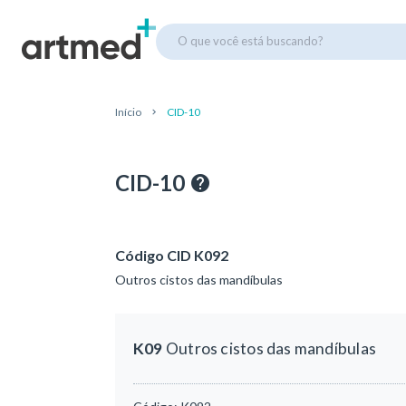
O que você está buscando?
Início
CID-10
CID-10
Código CID K092
Outros cistos das mandíbulas
K09
Outros cistos das mandíbulas