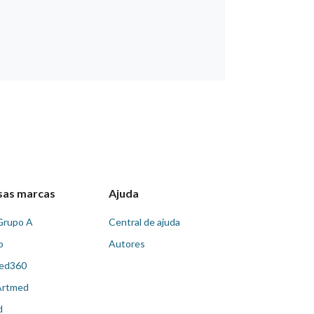
sas marcas
Ajuda
Grupo A
Central de ajuda
o
Autores
ed360
Artmed
d