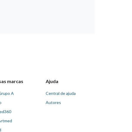
sas marcas
Ajuda
Grupo A
Central de ajuda
o
Autores
ed360
Artmed
d