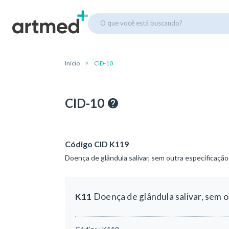
O que você está buscando?
Início
CID-10
CID-10
Código CID K119
Doença de glândula salivar, sem outra especificação
K11
Doença de glândula salivar, sem o