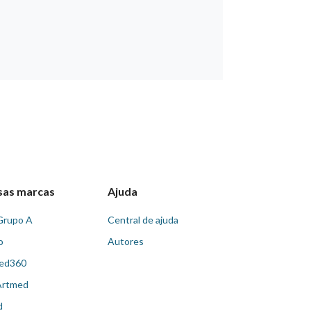
sas marcas
Ajuda
Grupo A
Central de ajuda
o
Autores
ed360
Artmed
d