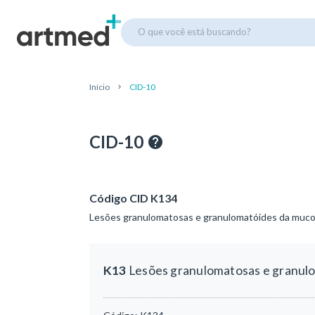
O que você está buscando?
Início
CID-10
CID-10
Código CID K134
Lesões granulomatosas e granulomatóides da muco
K13
Lesões granulomatosas e granulo