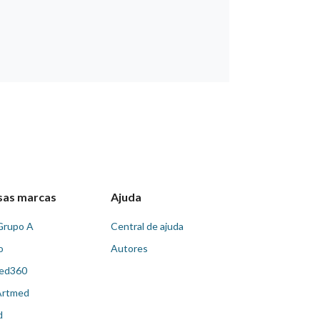
sas marcas
Ajuda
Grupo A
Central de ajuda
o
Autores
ed360
Artmed
d