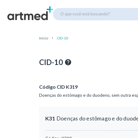
O que você está buscando?
Início
CID-10
CID-10
Código CID K319
Doenças do estômago e do duodeno, sem outra esp
K31
Doenças do estômago e do duoden