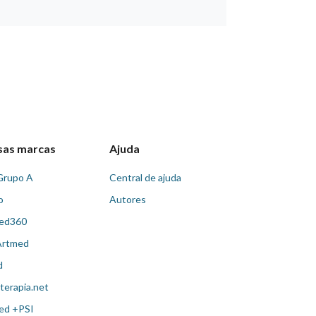
sas marcas
Ajuda
Grupo A
Central de ajuda
o
Autores
ed360
Artmed
d
terapia.net
ed +PSI