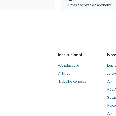
Outras doenças do apêndice
Institucional
Nos
+A Educação
Loja 
Artmed
Jalek
Trabalhe conosco
Artm
Pós 
Seca
Psico
Artm