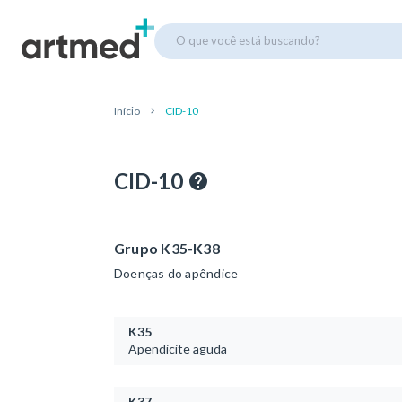
O que você está buscando?
Início
CID-10
CID-10
Grupo K35-K38
Doenças do apêndice
K35
Apendicite aguda
K37