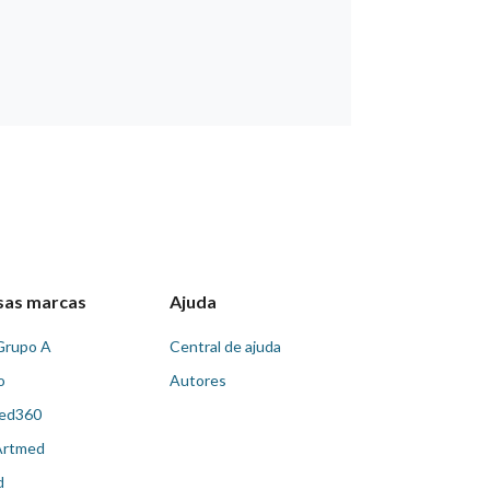
sas marcas
Ajuda
Grupo A
Central de ajuda
o
Autores
ed360
Artmed
d