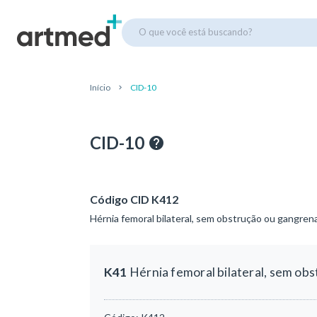
O que você está buscando?
Início
CID-10
CID-10
Código CID K412
Hérnia femoral bilateral, sem obstrução ou gangren
K41
Hérnia femoral bilateral, sem ob