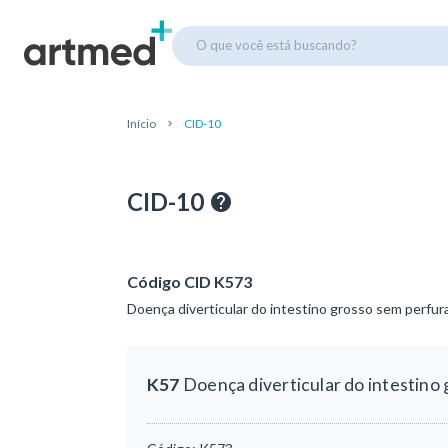
O que você está buscando?
Início
CID-10
CID-10
Código CID K573
Doença diverticular do intestino grosso sem perfu
K57
Doença diverticular do intestino