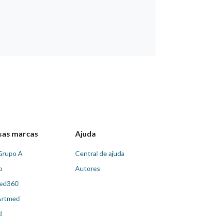
sas marcas
Ajuda
Grupo A
Central de ajuda
o
Autores
ed360
Artmed
d