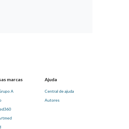
sas marcas
Ajuda
Grupo A
Central de ajuda
o
Autores
ed360
Artmed
d