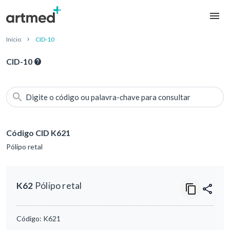
Início
CID-10
CID-10
Digite o código ou palavra-chave para consultar
Código CID K621
Pólipo retal
K62
Pólipo retal
Código:
K621