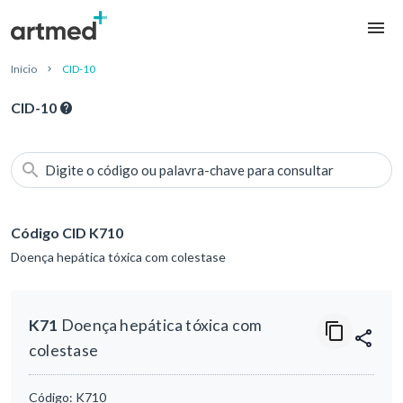
Início
CID-10
CID-10
Digite o código ou palavra-chave para consultar
Código CID K710
Doença hepática tóxica com colestase
K71
Doença hepática tóxica com
colestase
Código:
K710