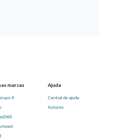
sas marcas
Ajuda
Grupo A
Central de ajuda
o
Autores
ed360
Artmed
d