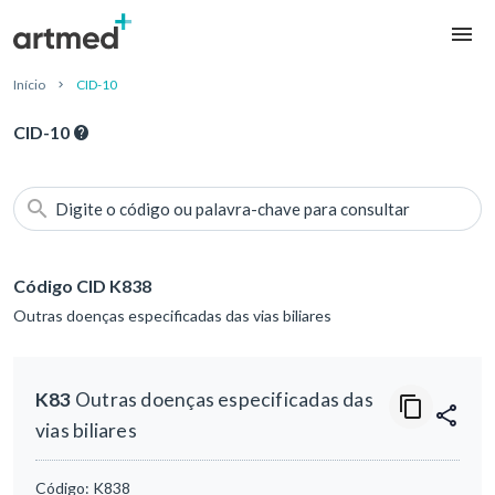
Início
CID-10
CID-10
Digite o código ou palavra-chave para consultar
Código CID K838
Outras doenças especificadas das vias biliares
K83
Outras doenças especificadas das
vias biliares
Código:
K838