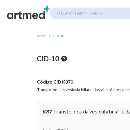
O que você está buscando?
Início
CID-10
CID-10
Código CID K870
Transtornos da vesícula biliar e das vias biliares e
K87
Transtornos da vesícula biliar e d