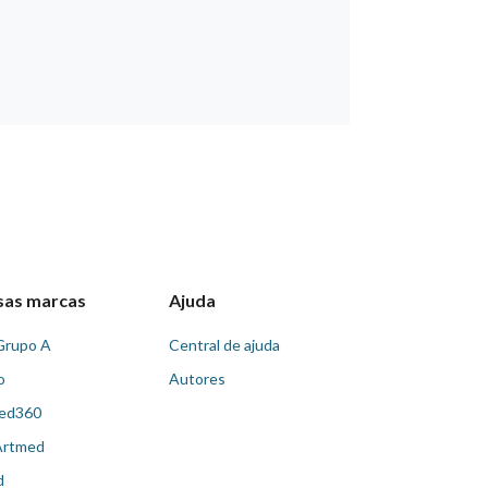
sas marcas
Ajuda
Grupo A
Central de ajuda
o
Autores
ed360
Artmed
d