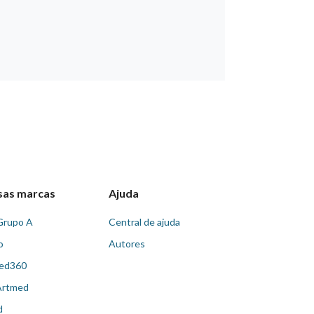
sas marcas
Ajuda
Grupo A
Central de ajuda
o
Autores
ed360
Artmed
d