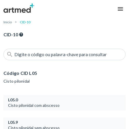
Início
CID-10
CID-10
Digite o código ou palavra-chave para consultar
Código CID L05
Cisto pilonidal
L05.0
Cisto pilonidal com abscesso
L05.9
Cisto pilonidal sem abscesso