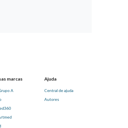
sas marcas
Ajuda
Grupo A
Central de ajuda
o
Autores
ed360
Artmed
d