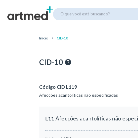
O que você está buscando?
Início
CID-10
CID-10
Código CID L119
Afecções acantolíticas não especificadas
L11
Afecções acantolíticas não espec