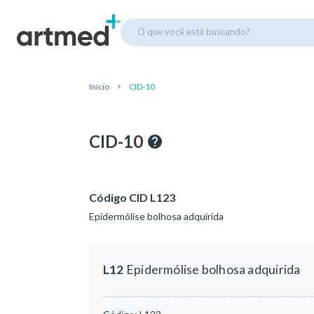
O que você está buscando?
Início
CID-10
CID-10
Código CID L123
Epidermólise bolhosa adquirida
L12
Epidermólise bolhosa adquirida