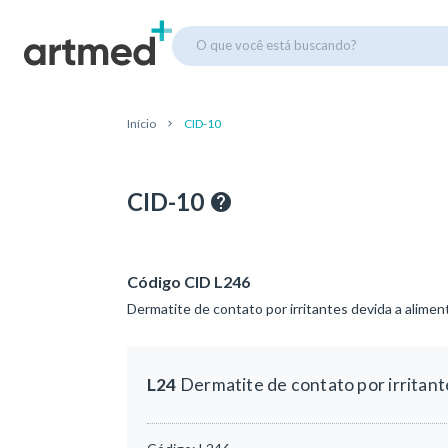
O que você está buscando?
Início
CID-10
CID-10
Código CID L246
Dermatite de contato por irritantes devida a alime
L24
Dermatite de contato por irritant