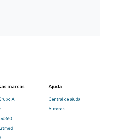
sas marcas
Ajuda
Grupo A
Central de ajuda
o
Autores
ed360
Artmed
d