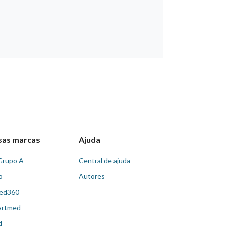
sas marcas
Ajuda
Grupo A
Central de ajuda
o
Autores
ed360
Artmed
d