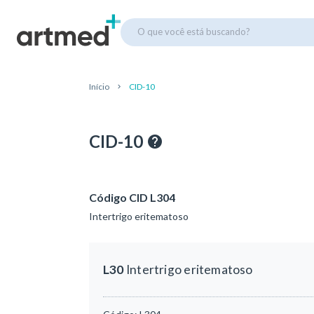
O que você está buscando?
Início
CID-10
CID-10
Código CID L304
Intertrigo eritematoso
L30
Intertrigo eritematoso