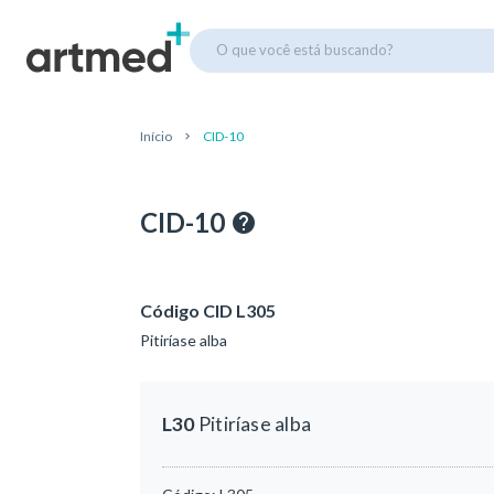
O que você está buscando?
Início
CID-10
CID-10
Código CID L305
Pitiríase alba
L30
Pitiríase alba