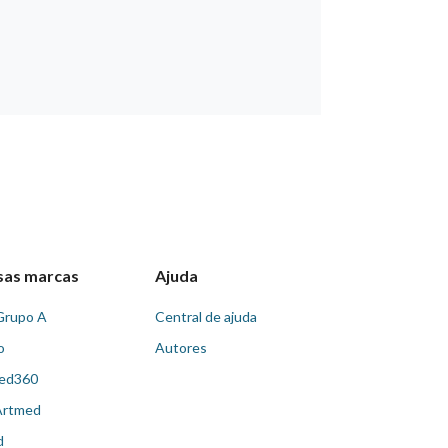
sas marcas
Ajuda
Grupo A
Central de ajuda
o
Autores
ed360
Artmed
d