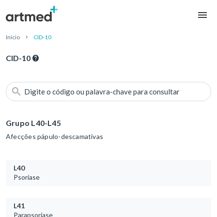
Início
CID-10
CID-10
Digite o código ou palavra-chave para consultar
Grupo L40-L45
Afecções pápulo-descamativas
L40
Psoríase
L41
Parapsoríase