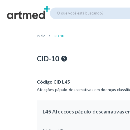
O que você está buscando?
Início
CID-10
CID-10
Código CID L45
Afecções pápulo-descamativas em doenças classifi
L45
Afecções pápulo-descamativas em 