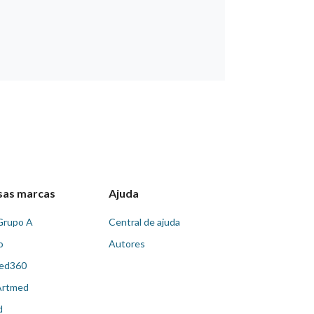
sas marcas
Ajuda
Grupo A
Central de ajuda
o
Autores
ed360
Artmed
d