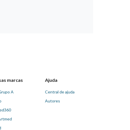
sas marcas
Ajuda
Grupo A
Central de ajuda
o
Autores
ed360
Artmed
d