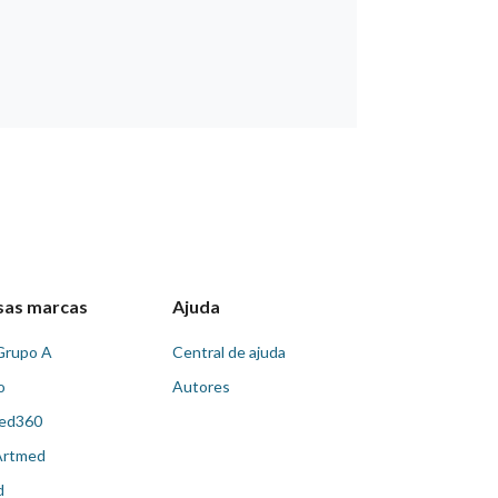
sas marcas
Ajuda
Grupo A
Central de ajuda
o
Autores
ed360
Artmed
d