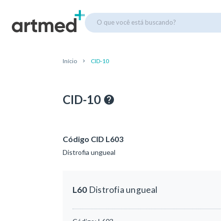
O que você está buscando?
Início
CID-10
CID-10
Código CID L603
Distrofia ungueal
L60
Distrofia ungueal