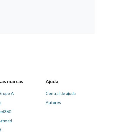
sas marcas
Ajuda
Grupo A
Central de ajuda
o
Autores
ed360
Artmed
d