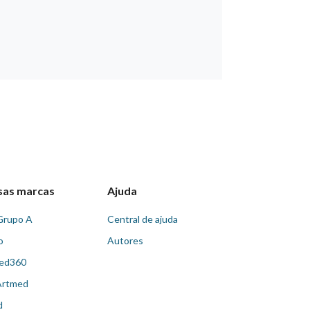
sas marcas
Ajuda
Grupo A
Central de ajuda
o
Autores
ed360
Artmed
d