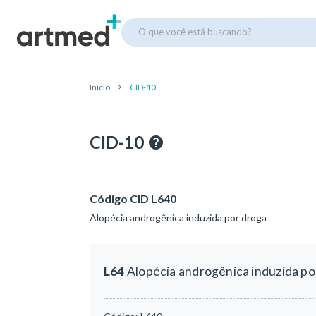
O que você está buscando?
Início
CID-10
CID-10
Código CID L640
Alopécia androgênica induzida por droga
L64
Alopécia androgênica induzida po