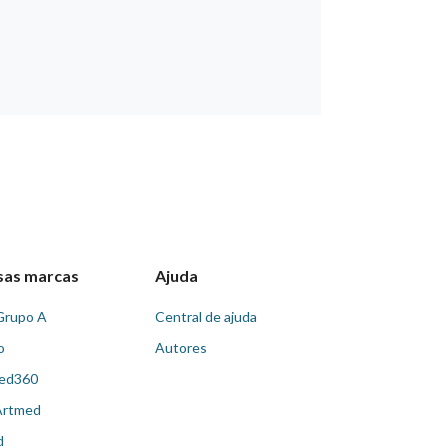
sas marcas
Ajuda
Grupo A
Central de ajuda
o
Autores
ed360
Artmed
d