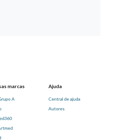
sas marcas
Ajuda
Grupo A
Central de ajuda
o
Autores
ed360
Artmed
d