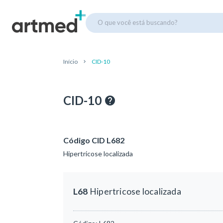
O que você está buscando?
Início
CID-10
CID-10
Código CID L682
Hipertricose localizada
L68
Hipertricose localizada