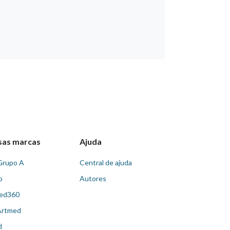
sas marcas
Ajuda
Grupo A
Central de ajuda
o
Autores
ed360
Artmed
d