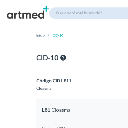
O que você está buscando?
Início
CID-10
CID-10
Código CID L811
Cloasma
L81
Cloasma