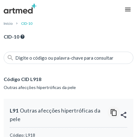
Início
CID-10
CID-10
Digite o código ou palavra-chave para consultar
Código CID L918
Outras afecções hipertróficas da pele
L91
Outras afecções hipertróficas da
pele
Código:
L918