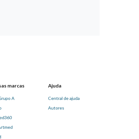
sas marcas
Ajuda
Grupo A
Central de ajuda
o
Autores
ed360
Artmed
d