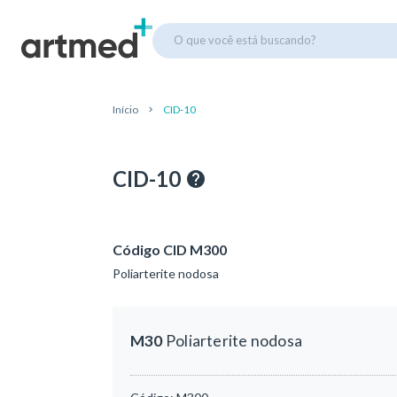
O que você está buscando?
Início
CID-10
CID-10
Código CID M300
Poliarterite nodosa
M30
Poliarterite nodosa