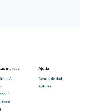
sas marcas
Ajuda
Grupo A
Central de ajuda
o
Autores
ed360
Artmed
d