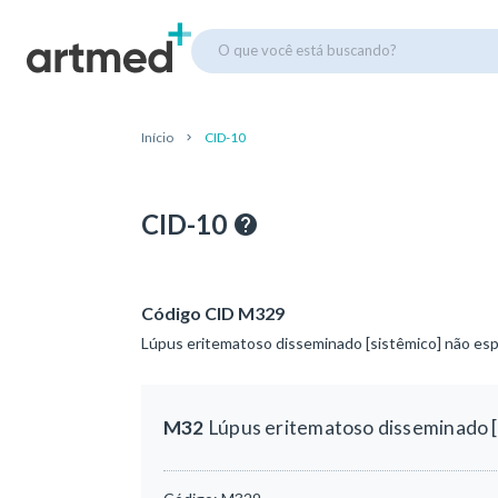
O que você está buscando?
Início
CID-10
CID-10
Código CID M329
Lúpus eritematoso disseminado [sistêmico] não esp
M32
Lúpus eritematoso disseminado [