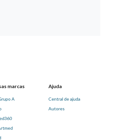
sas marcas
Ajuda
Grupo A
Central de ajuda
o
Autores
ed360
Artmed
d