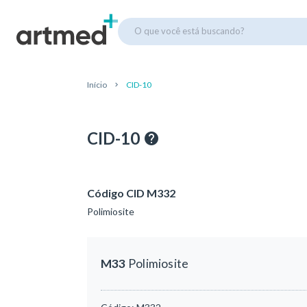
O que você está buscando?
Início
CID-10
CID-10
Código CID M332
Polimiosite
M33
Polimiosite