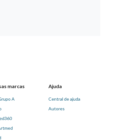
sas marcas
Ajuda
Grupo A
Central de ajuda
o
Autores
ed360
Artmed
d