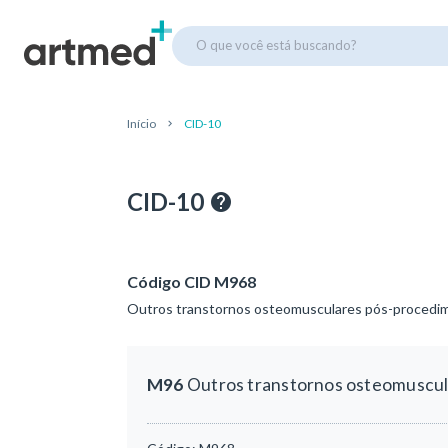
O que você está buscando?
Início
CID-10
CID-10
Código CID M968
Outros transtornos osteomusculares pós-procedi
M96
Outros transtornos osteomuscu