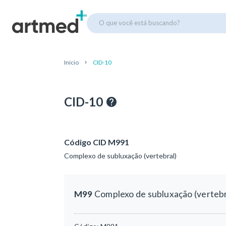
O que você está buscando?
Início
CID-10
CID-10
Código CID M991
Complexo de subluxação (vertebral)
M99
Complexo de subluxação (vertebr