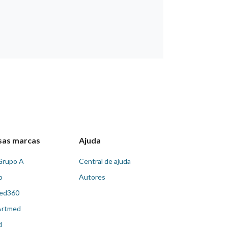
sas marcas
Ajuda
Grupo A
Central de ajuda
o
Autores
ed360
Artmed
d